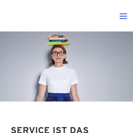
DE
EN
|
DAHEIM
PROFIL
VORTRAG
BERATUNG
SERVICE IST DAS