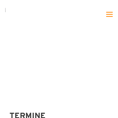
DE
EN
|
DAHEIM
PROFIL
VORTRAG
BERATUNG
TERMINE