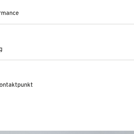
ormance
g
kontaktpunkt