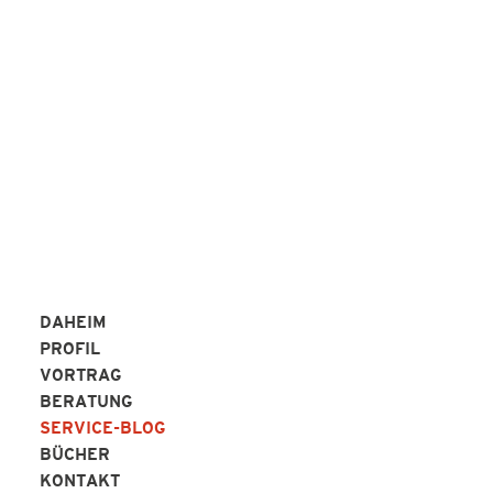
des Service-Blogs von Sabine Hübner an!
SERVICE BLOG ABO
DAHEIM
PROFIL
VORTRAG
BERATUNG
SERVICE-BLOG
BÜCHER
KONTAKT