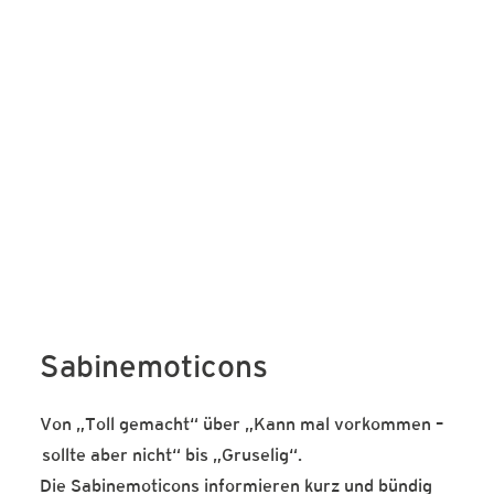
SERVICE IST HALTUNG
Wirtschaft muss zurück zur
Exzellenz. Sie hat zwei
Schlüssel, die sie dringend
drehen sollte.
1
2
3
…
23
Sabinemoticons
Von „Toll gemacht“ über „Kann mal vorkommen –
sollte aber nicht“ bis „Gruselig“.
Die Sabinemoticons informieren kurz und bündig