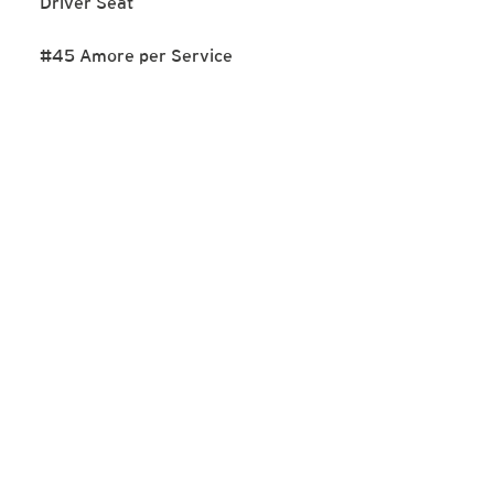
Driver Seat
#45 Amore per Service
SERVICE
IN DER DNA
Vom kleinen Familienhotel in Österreich hinaus in
die große weite Welt. Servicekultur ist seit jeher
Teil des Lebens von Sabine Hübner und wurde für
sie zur Berufung. Schließen Sie sich den Lesern