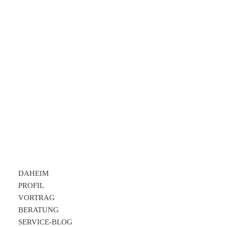
Sabine Hübner – Serviceexpertin Nr. 1 in Deutschland
(Pro7)
PROFIL
DAHEIM
PROFIL
VORTRAG
BERATUNG
SERVICE-BLOG