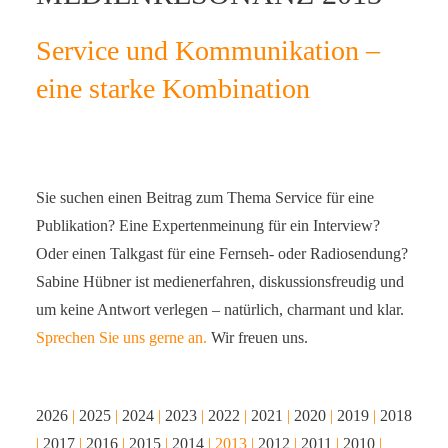
SERVICE-BLOG
Service und Kommunikation –
eine starke Kombination
BÜCHER
KONTAKT
Sie suchen einen Beitrag zum Thema Service für eine
Publikation? Eine Expertenmeinung für ein Interview?
Oder einen Talkgast für eine Fernseh- oder Radiosendung?
Sabine Hübner ist medienerfahren, diskussionsfreudig und
um keine Antwort verlegen – natürlich, charmant und klar.
Sprechen Sie uns gerne an.
Wir freuen uns.
2026
|
2025
|
2024
|
2023
|
2022
|
2021
|
2020
|
2019
|
2018
|
2017
|
2016
|
2015
|
2014
| 2013 |
2012
|
2011
|
2010
|