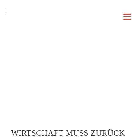
DE
EN
|
DAHEIM
PROFIL
VORTRAG
WIRTSCHAFT MUSS ZURÜCK
BERATUNG