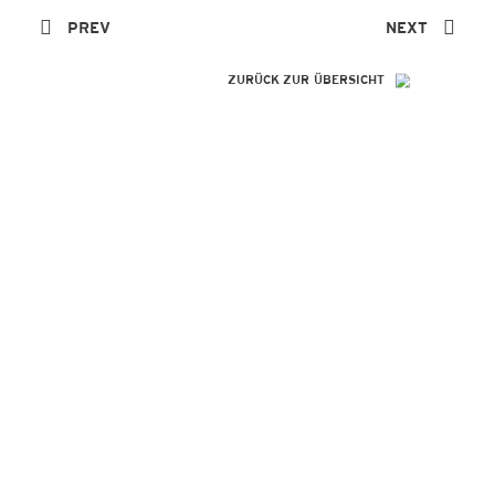
PREV
NEXT
ZURÜCK ZUR ÜBERSICHT
SO GENIAL
WIE IHRE
REFERENZEN!