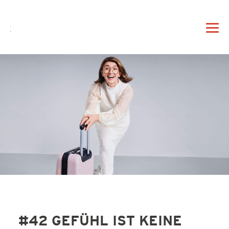
DE
EN
|
DAHEIM
PROFIL
VORTRAG
#42 GEFÜHL IST KEINE
BERATUNG