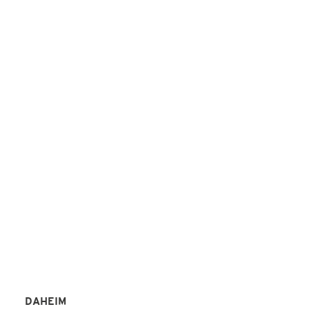
SO GENIAL
WIE IHRE
REFERENZEN!
Peter Alperter KAP-Institut
REFERENZEN
DAHEIM