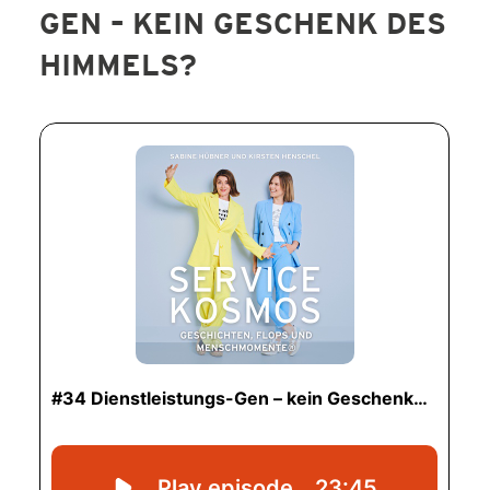
GEN – KEIN GESCHENK DES
SERVICE-BLOG
HIMMELS?
BÜCHER
KONTAKT