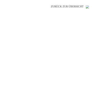
ZURÜCK ZUR ÜBERSICHT
SO GENIAL
WIE IHRE
REFERENZEN!
Peter Alperter KAP-Institut