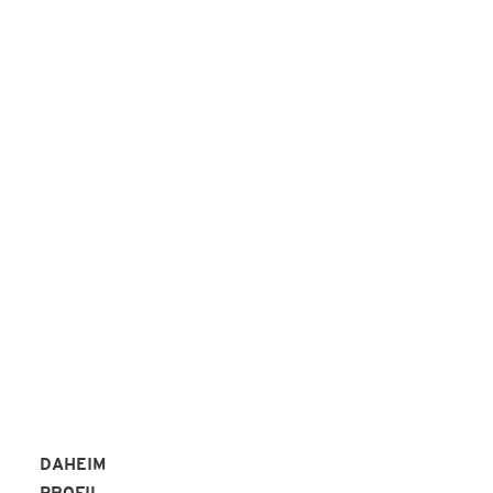
WIE IHRE
REFERENZEN!
Peter Alperter KAP-Institut
REFERENZEN
DAHEIM