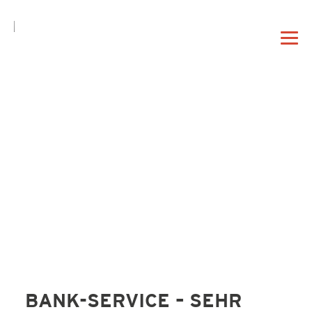
DE
EN
|
DAHEIM
PROFIL
VORTRAG
BANK-SERVICE – SEHR
BERATUNG