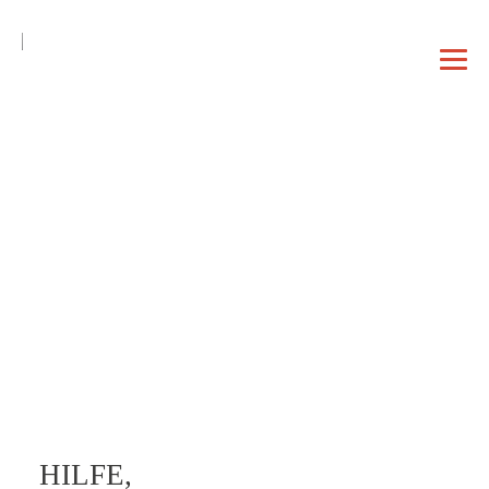
DE
EN
|
DAHEIM
PROFIL
VORTRAG
HILFE,
BERATUNG