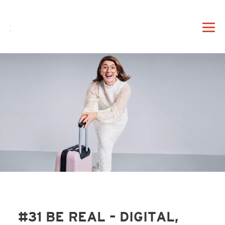
DE
EN
|
DAHEIM
PROFIL
VORTRAG
#31 BE REAL – DIGITAL,
BERATUNG