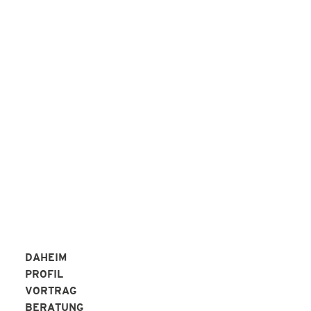
REFERENZEN!
Peter Alperter KAP-Institut
REFERENZEN
DAHEIM
PROFIL
VORTRAG
BERATUNG