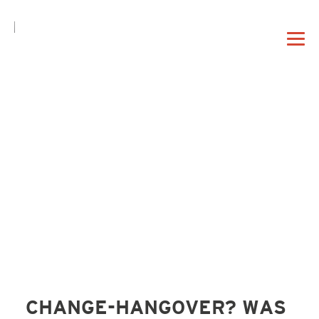
DE
EN
|
DAHEIM
PROFIL
VORTRAG
CHANGE-HANGOVER? WAS
BERATUNG