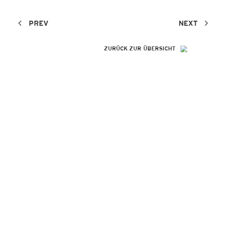
PREV
NEXT
ZURÜCK ZUR ÜBERSICHT
SO GENIAL
WIE IHRE
REFERENZEN!