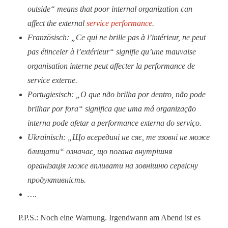
outside“ means that poor internal organization can
affect the external
service performance
.
Französisch: „Ce qui ne brille pas à l’intérieur, ne peut
pas étinceler à l’extérieur“ signifie qu’une mauvaise
organisation interne peut affecter la performance de
service externe.
Portugiesisch: „O que não brilha por dentro, não pode
brilhar por fora“ significa que uma má organização
interna pode afetar a performance externa do serviço.
Ukrainisch: „Що
всередині
не
сяє
, те
ззовні
не
може
блищати
“ означає
, що
погана
внутрішня
організація
може
впливати
на
зовнішню
сервісну
продуктивність
.
….
P.P.S.: Noch eine Warnung. Irgendwann am Abend ist es