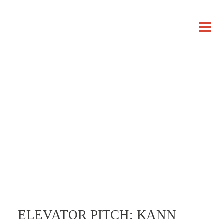
DE
EN
|
DAHEIM
PROFIL
VORTRAG
ELEVATOR PITCH: KANN
BERATUNG