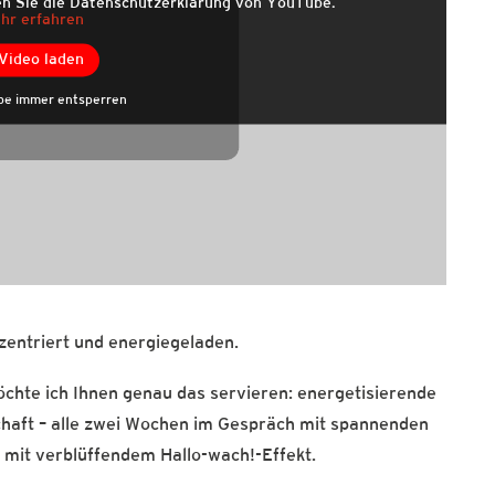
en Sie die Datenschutzerklärung von YouTube.
hr erfahren
Video laden
e immer entsperren
nzentriert und energiegeladen.
hte ich Ihnen genau das servieren: energetisierende
chaft – alle zwei Wochen im Gespräch mit spannenden
d mit verblüffendem Hallo-wach!-Effekt.