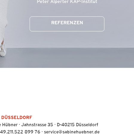
Peter Alperter KAP-Institut
REFERENZEN
 DÜSSELDORF
 Hübner · Jahnstrasse 35 · D-40215 Düsseldorf
49.211.522 899 76
·
service@sabinehuebner.de