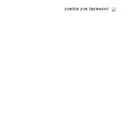
ZURÜCK ZUR ÜBERSICHT
SO GENIAL
WIE IHRE
REFERENZEN!
Peter Alperter KAP-Institut