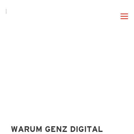
DE
EN
|
DAHEIM
PROFIL
VORTRAG
WARUM GENZ DIGITAL
BERATUNG