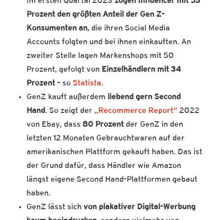
Im ersten Quartal 2023
zogen Influencer mit 53
Prozent den größten Anteil der Gen Z-
Konsumenten an
, die ihren Social Media
Accounts folgten und bei ihnen einkauften. An
zweiter Stelle lagen Markenshops mit 50
Prozent, gefolgt von
Einzelhändlern mit 34
Prozent
– so
Statista
.
GenZ kauft außerdem
liebend gern
Second
Hand
. So zeigt der
„Recommerce Report“
2022
von Ebay, dass
80 Prozent
der GenZ in den
letzten 12 Monaten Gebrauchtwaren auf der
amerikanischen Plattform gekauft haben. Das ist
der Grund dafür, dass Händler wie Amazon
längst eigene Second Hand-Plattformen gebaut
haben.
GenZ lässt sich
von plakativer Digital-Werbung