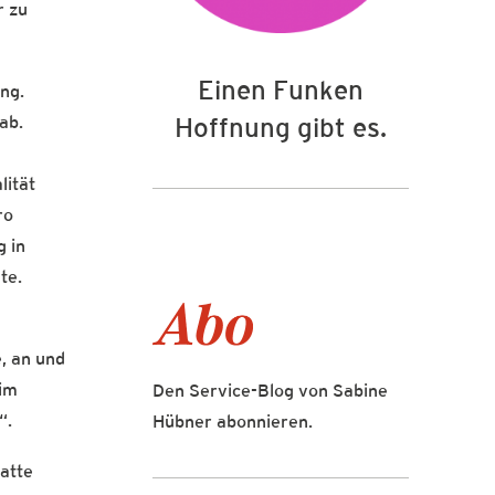
r zu
Einen Funken
ng.
ab.
Hoffnung gibt es.
lität
ro
g in
te.
e, an und
 im
Den Service-Blog von Sabine
“.
Hübner abonnieren.
hatte