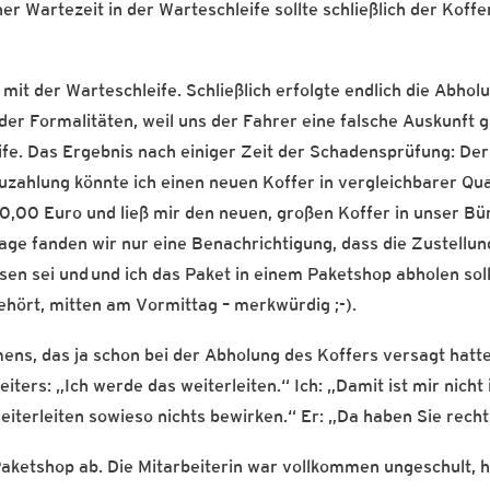
er Wartezeit in der Warteschleife sollte schließlich der Koffe
it der Warteschleife. Schließlich erfolgte endlich die Abholu
der Formalitäten, weil uns der Fahrer eine falsche Auskunft g
fe. Das Ergebnis nach einiger Zeit der Schadensprüfung: Der
zahlung könnte ich einen neuen Koffer in vergleichbarer Qua
220,00 Euro und ließ mir den neuen, großen Koffer in unser Bü
Etage fanden wir nur eine Benachrichtigung, dass die Zustellun
en sei und und ich das Paket in einem Paketshop abholen soll
gehört, mitten am Vormittag – merkwürdig ;-).
mens, das ja schon bei der Abholung des Koffers versagt hatt
ters: „Ich werde das weiterleiten.“ Ich: „Damit ist mir nicht
iterleiten sowieso nichts bewirken.“ Er: „Da haben Sie recht
 Paketshop ab. Die Mitarbeiterin war vollkommen ungeschult, 