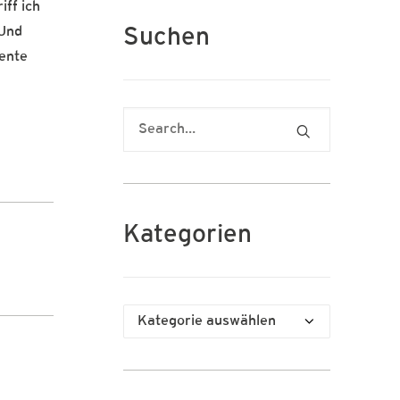
iff ich
 Und
Suchen
lente
Kategorien
Kategorien