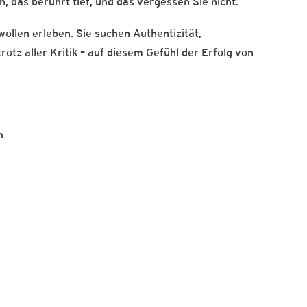
h, das berührt tief, und das vergessen Sie nicht.
ollen erleben. Sie suchen Authentizität,
trotz aller Kritik – auf diesem Gefühl der Erfolg von
n