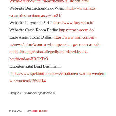
Wiens-erster-Wutraum-laedt-zum-Austoben.html
Webseite DestructionMaxx Wien:
https://www.maxx-
e.com/destructionmaxx/wien21/
Webseite Furyroom Paris:
https://www.furyroom.fr/
Webseite Crash Room Berlin:
https://crash-room.de/
Ende Anger Room Dallas:
https://www.msn.com/en-
us/news/crime/woman-who-opened-anger-room-as-safe-
outlet-for-aggression-allegedly-murdered-by-ex-
boyfriend/ar-BBOhTy3
Experten-Zitat Brad Bushmann:
https://www.spektrum.de/news/emotionen-warum-werden-
wir-wuetend/1558814
Bildquelle: PolaRocket / photocase.de
9. Mai 2019
|
By
Sabine Hübner