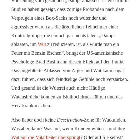
Vorstellung vom gesunden „Dampf ablassen“ ist ein Irrtum.
Studien haben gezeigt, dass zornige Probanden nach dem
Verprügeln eines Box-Sacks noch wütender und
aggressiver waren als die ärgerlichen Teilnehmer einer
Kontrollgruppe, die einfach gar nichts taten. „Dampf
ablassen, um
Wut
zu reduzieren, ist, als würde man ein
Feuer mit Benzin löschen“, bringt der US-amerikanische
Psychologe Brad Bushmann diesen Effekt auf den Punkt.
Das ungefilterte Ablassen von Ärger und Wut kann sogar
dazu führen, dass sich feindselige Gefühle noch verstärken.
Und gesund ist die Wüterei auch nicht: Häufige
Wutausbrüche können zu Bluthochdruck führen und das
Herz krank machen.
Also lieber doch keine
Desctruction
-Zone für Wutkunden.
Was aber dann? Was tun, wenn Kunden wüten – und ihre
Wut auf die Mitarbeiter überspringt
? Oder auf Sie selbst?