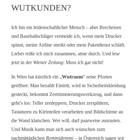
WUTKUNDEN?
SERVICE-BLOG
BÜCHER
Ich bin ein leidenschaftlicher Mensch – aber Brecheisen
und Baseballschläger vermeide ich, wenn mein Drucker
KONTAKT
spinnt, meine Airline streikt oder mein Paketdienst schläft.
Lieber reiße ich mich zusammen, atme durch. Und lese
jetzt in der
Wiener Zeitung
: Muss ich gar nicht!
In Wien hat kürzlich ein „
Wutraum
“ seine Pforten
geöffnet: Man bezahlt Eintritt, wird in Sicherheitskleidung
gesteckt, bekommt Zertrümmerungswerkzeug, und dann
geht’s los: Teller zerdeppern, Drucker zersplittern,
Tastaturen zu Kleinteilen verarbeiten und Bildschirme an
die Wand klatschen. Wer will, darf paarweise ausrasten.
Und Musik kann man sich auch wünschen zum
nachmittäglichen
Remmidemmi
– in Österreich sagen wir