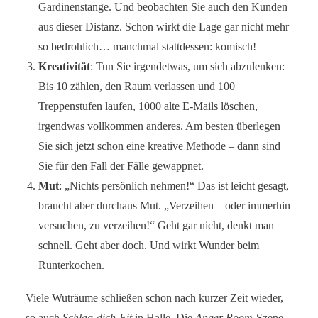
Gardinenstange. Und beobachten Sie auch den Kunden
aus dieser Distanz. Schon wirkt die Lage gar nicht mehr
so bedrohlich… manchmal stattdessen: komisch!
Kreativität
: Tun Sie irgendetwas, um sich abzulenken:
Bis 10 zählen, den Raum verlassen und 100
Treppenstufen laufen, 1000 alte E-Mails löschen,
irgendwas vollkommen anderes. Am besten überlegen
Sie sich jetzt schon eine kreative Methode – dann sind
Sie für den Fall der Fälle gewappnet.
Mut
: „Nichts persönlich nehmen!“ Das ist leicht gesagt,
braucht aber durchaus Mut. „Verzeihen – oder immerhin
versuchen, zu verzeihen!“ Geht gar nicht, denkt man
schnell. Geht aber doch. Und wirkt Wunder beim
Runterkochen.
Viele Wuträume schließen schon nach kurzer Zeit wieder,
so auch
Schlag-dich-Fit
in Halle. Die
Anger Room
-Szene