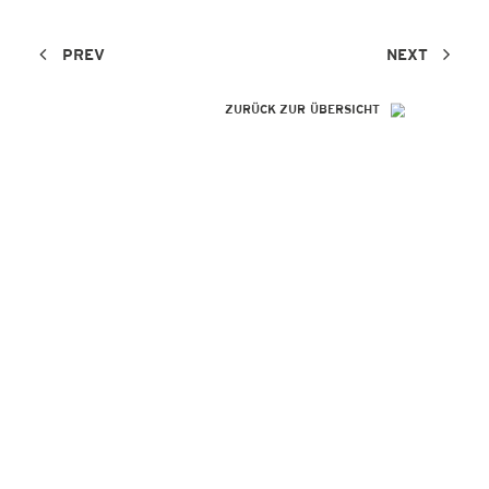
PREV
NEXT
ZURÜCK ZUR ÜBERSICHT
SO GENIAL
WIE IHRE
REFERENZEN!