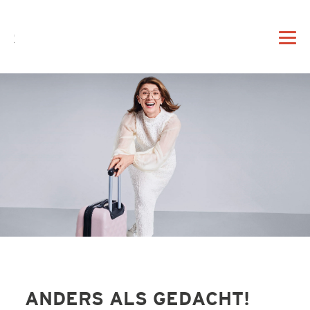
DE
EN
|
DAHEIM
PROFIL
VORTRAG
ANDERS ALS GEDACHT!
BERATUNG