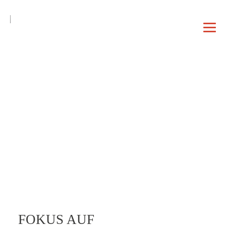
DE
EN
|
DAHEIM
PROFIL
VORTRAG
FOKUS AUF
BERATUNG