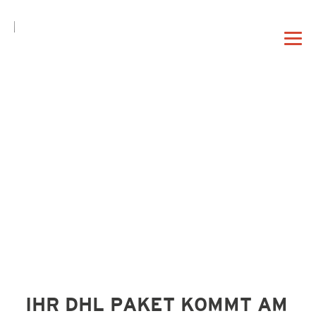
DE
EN
|
DAHEIM
PROFIL
VORTRAG
IHR DHL PAKET KOMMT AM
BERATUNG