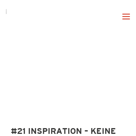
DE
EN
|
DAHEIM
PROFIL
VORTRAG
#21 INSPIRATION – KEINE
BERATUNG