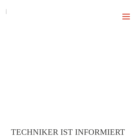
DE
EN
|
DAHEIM
PROFIL
VORTRAG
TECHNIKER IST INFORMIERT
BERATUNG