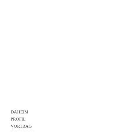
REFERENZEN!
Peter Alperter KAP-Institut
REFERENZEN
DAHEIM
PROFIL
VORTRAG