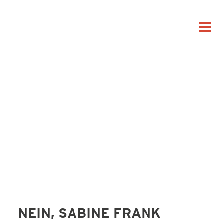
DE
EN
|
DAHEIM
PROFIL
VORTRAG
NEIN, SABINE FRANK
BERATUNG