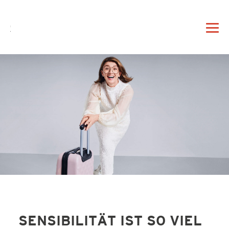
DE
EN
|
DAHEIM
PROFIL
VORTRAG
SENSIBILITÄT IST SO VIEL
BERATUNG