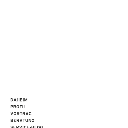
REFERENZEN!
Peter Alperter KAP-Institut
REFERENZEN
DAHEIM
PROFIL
VORTRAG
BERATUNG
SERVICE-BLOG