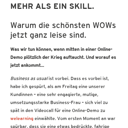
MEHR ALS EIN SKILL.
SERVICE-BLOG
BÜCHER
Warum die schönsten WOWs
KONTAKT
jetzt ganz leise sind.
Was wir tun können, wenn mitten in einer Online-
Demo plötzlich der Krieg auftaucht. Und worauf es
jetzt ankommt…
Business as usual
ist vorbei. Dass es vorbei ist,
habe ich gespürt, als am Freitag eine unserer
Kundinnen – eine sehr engagierte, mutige,
umsetzungsstarke Business-Frau – sich viel zu
spät in den Videocall für eine Online-Demo zu
welearning
einwählte. Vom ersten Moment an war
spürbar, dass sie eine etwas bedrückte, fahrige