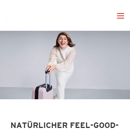
DE
EN
|
DAHEIM
PROFIL
VORTRAG
NATÜRLICHER FEEL-GOOD-
BERATUNG