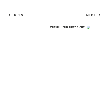
PREV
NEXT
ZURÜCK ZUR ÜBERSICHT
SO GENIAL
WIE IHRE
REFERENZEN!