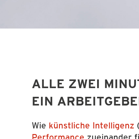
ALLE ZWEI MINU
EIN ARBEITGEB
Wie
künstliche Intelligenz
(
Performance
zueinander f