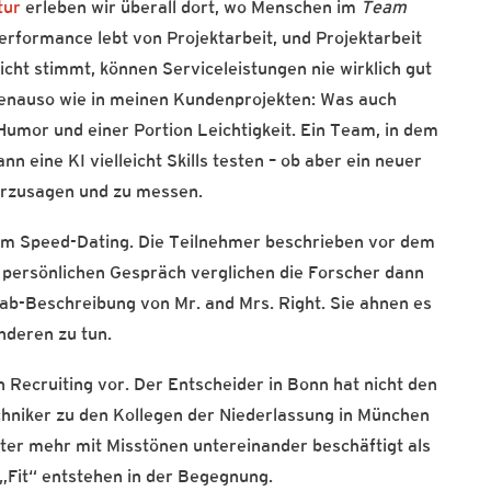
tur
erleben wir überall dort, wo Menschen im
Team
formance lebt von Projektarbeit, und Projektarbeit
cht stimmt, können Serviceleistungen nie wirklich gut
genauso wie in meinen Kundenprojekten: Was auch
 Humor und einer Portion Leichtigkeit. Ein Team, in dem
nn eine KI vielleicht Skills testen – ob aber ein neuer
herzusagen und zu messen.
im Speed-Dating. Die Teilnehmer beschrieben vor dem
 persönlichen Gespräch verglichen die Forscher dann
ab-Beschreibung von Mr. and Mrs. Right. Sie ahnen es
nderen zu tun.
en Recruiting vor. Der Entscheider in Bonn hat nicht den
chniker zu den Kollegen der Niederlassung in München
iter mehr mit Misstönen untereinander beschäftigt als
 „Fit“ entstehen in der Begegnung.