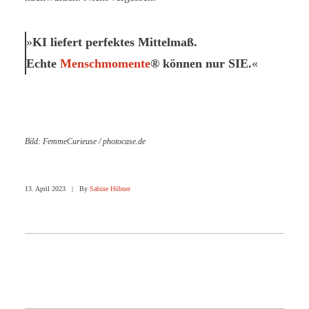
KI liefert perfektes Mittelmaß.
Echte
Menschmomente
® können nur SIE.
B
ild: FemmeCurieuse / photocase.de
13. April 2023
|
By
Sabine Hübner