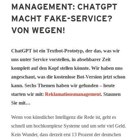
MANAGEMENT: CHATGPT
SERVICE-BLOG
MACHT FAKE-SERVICE?
BÜCHER
VON WEGEN!
KONTAKT
ChatGPT ist ein Textbot-Prototyp, der das, was wir
uns unter Service vorstellen, in absehbarer Zeit
komplett auf den Kopf stellen könnte. Wir haben uns
angeschaut, was die kostenlose Bot-Version jetzt schon
kann. Sechs Themen haben wir gefunden – heute
starten wir mit:
Reklamationsmanagement
. Staunen
Sie mit…
Wenn von künstlicher Intelligenz die Rede ist, geht es
schnell um hochkomplexe Systeme und um sehr viel Geld.
Kein Wunder, dass derzeit erst 13 Prozent der deutschen