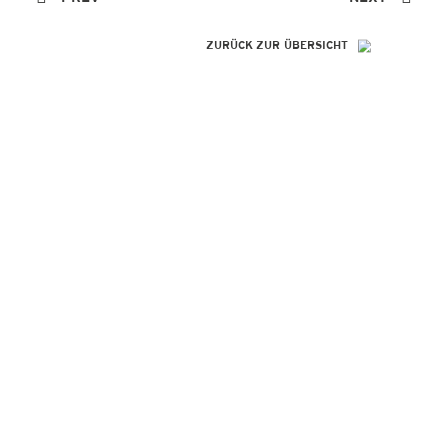
ZURÜCK ZUR ÜBERSICHT
SO GENIAL
WIE IHRE
REFERENZEN!
Peter Alperter KAP-Institut