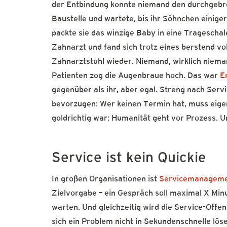
der Entbindung konnte niemand den durchgebro
Baustelle und wartete, bis ihr Söhnchen einig
packte sie das winzige Baby in eine Tragesch
Zahnarzt und fand sich trotz eines berstend v
Zahnarztstuhl wieder. Niemand, wirklich niem
Patienten zog die Augenbraue hoch. Das war
E
gegenüber als ihr, aber egal. Streng nach Servi
bevorzugen: Wer keinen Termin hat, muss eigent
goldrichtig war: Humanität geht vor Prozess. U
Service ist kein Quickie
In großen Organisationen ist
Servicemanagem
Zielvorgabe – ein Gespräch soll maximal X Min
warten. Und gleichzeitig wird die Service-Off
sich ein Problem nicht in Sekundenschnelle lös