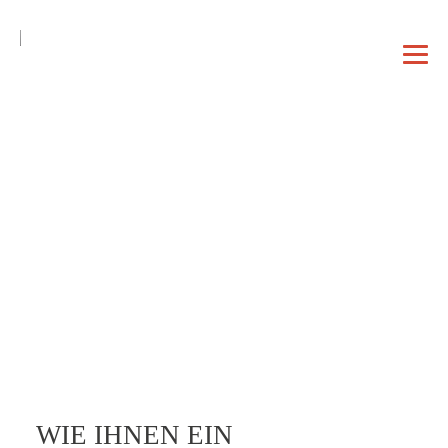
DE
EN
|
DAHEIM
PROFIL
VORTRAG
WIE IHNEN EIN
BERATUNG