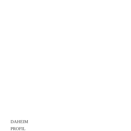
WIE IHRE
REFERENZEN!
Peter Alperter KAP-Institut
REFERENZEN
DAHEIM
PROFIL