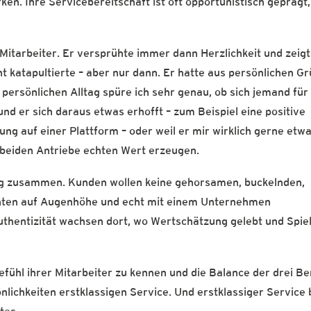
ken. Ihre Servicebereitschaft ist oft opportunistisch geprägt
Mitarbeiter. Er versprühte immer dann Herzlichkeit und zeig
t katapultierte – aber nur dann. Er hatte aus persönlichen G
persönlichen Alltag spüre ich sehr genau, ob sich jemand für
und er sich daraus etwas erhofft – zum Beispiel eine positive
g auf einer Plattform – oder weil er mir wirklich gerne etw
r beiden Antriebe echten Wert erzeugen.
ng zusammen. Kunden wollen keine gehorsamen, buckelnden,
chten auf Augenhöhe und echt mit einem Unternehmen
uthentizität wachsen dort, wo Wertschätzung gelebt und Spi
fühl ihrer Mitarbeiter zu kennen und die Balance der drei Be
nlichkeiten erstklassigen Service. Und erstklassiger Service