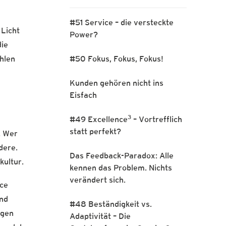
#51 Service – die versteckte
 Licht
Power?
die
#50 Fokus, Fokus, Fokus!
ählen
Kunden gehören nicht ins
Eisfach
3
#49 Excellence
– Vortrefflich
statt perfekt?
. Wer
dere.
Das Feedback-Paradox: Alle
kultur.
kennen das Problem. Nichts
verändert sich.
ice
and
#48 Beständigkeit vs.
egen
Adaptivität – Die