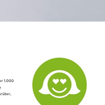
er 1.000
n
arüber,