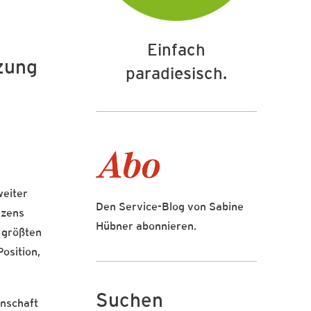
Einfach
tzung
paradiesisch.
weiter
Den Service-Blog von Sabine
rzens
Hübner abonnieren.
n größten
osition,
Suchen
enschaft