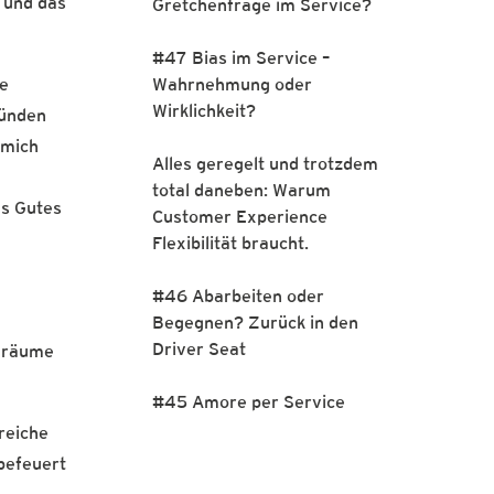
, und das
Gretchenfrage im Service?
#47 Bias im Service –
Wahrnehmung oder
te
Wirklichkeit?
ründen
 mich
Alles geregelt und trotzdem
total daneben: Warum
as Gutes
Customer Experience
Flexibilität braucht.
#46 Abarbeiten oder
Begegnen? Zurück in den
Driver Seat
elräume
#45 Amore per Service
reiche
 befeuert