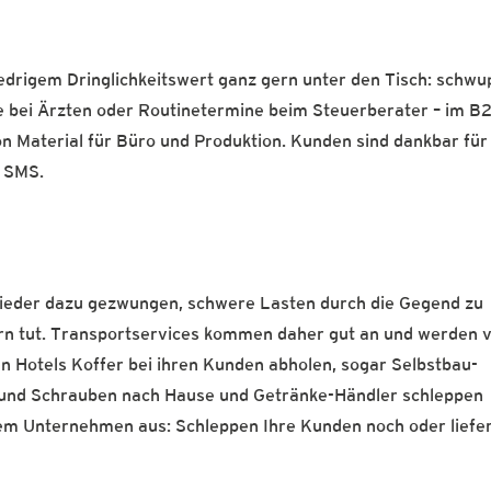
edrigem Dringlichkeitswert ganz gern unter den Tisch: schwu
 bei Ärzten oder Routinetermine beim Steuerberater – im B
on Material für Büro und Produktion. Kunden sind dankbar für
r SMS.
wieder dazu gezwungen, schwere Lasten durch die Gegend zu
ern tut. Transportservices kommen daher gut an und werden 
Hotels Koffer bei ihren Kunden abholen, sogar Selbstbau-
r und Schrauben nach Hause und Getränke-Händler schleppen
hrem Unternehmen aus: Schleppen Ihre Kunden noch oder liefe