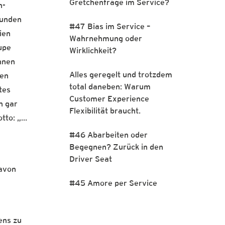
Gretchenfrage im Service?
n-
Kunden
#47 Bias im Service –
ien
Wahrnehmung oder
upe
Wirklichkeit?
önnen
Alles geregelt und trotzdem
gen
total daneben: Warum
tes
Customer Experience
n gar
Flexibilität braucht.
otto: „…
#46 Abarbeiten oder
Begegnen? Zurück in den
Driver Seat
davon
#45 Amore per Service
ens zu