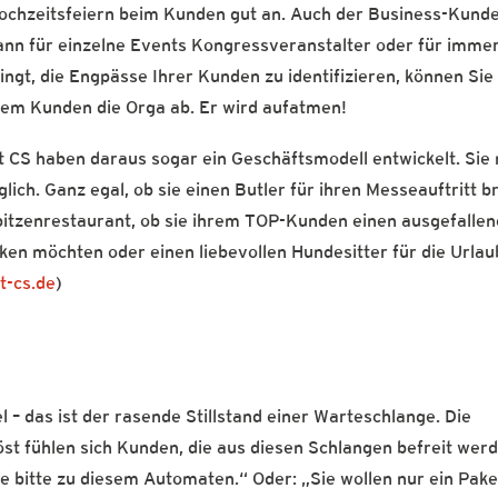
hzeitsfeiern beim Kunden gut an. Auch der Business-Kund
dann für einzelne Events Kongressveranstalter oder für imme
ngt, die Engpässe Ihrer Kunden zu identifizieren, können Sie
em Kunden die Orga ab. Er wird aufatmen!
CS haben daraus sogar ein Geschäftsmodell entwickelt. Sie
ch. Ganz egal, ob sie einen Butler für ihren Messeauftritt 
pitzenrestaurant, ob sie ihrem TOP-Kunden einen ausgefalle
en möchten oder einen liebevollen Hundesitter für die Urlau
-cs.de
)
– das ist der rasende Stillstand einer Warteschlange. Die
rlöst fühlen sich Kunden, die aus diesen Schlangen befreit wer
 bitte zu diesem Automaten.“ Oder: „Sie wollen nur ein Pake