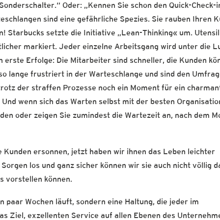
onderschalter.“ Oder: „Kennen Sie schon den Quick-Check-i
teschlangen sind eine gefährliche Spezies. Sie rauben Ihren 
! Starbucks setzte die Initiative „Lean-Thinking« um. Utensil
tlicher markiert. Jeder einzelne Arbeitsgang wird unter die L
 erste Erfolge: Die Mitarbeiter sind schneller, die Kunden k
so lange frustriert in der Warteschlange und sind den Umfra
 trotz der straffen Prozesse noch ein Moment für ein charman
 Und wenn sich das Warten selbst mit der besten Organisatio
nden oder zeigen Sie zumindest die Wartezeit an, nach dem M
e Kunden ersonnen, jetzt haben wir ihnen das Leben leichter
 Sorgen los und ganz sicher können wir sie auch nicht völlig 
as vorstellen können.
ein paar Wochen läuft, sondern eine Haltung, die jeder im
as Ziel, exzellenten Service auf allen Ebenen des Unternehm