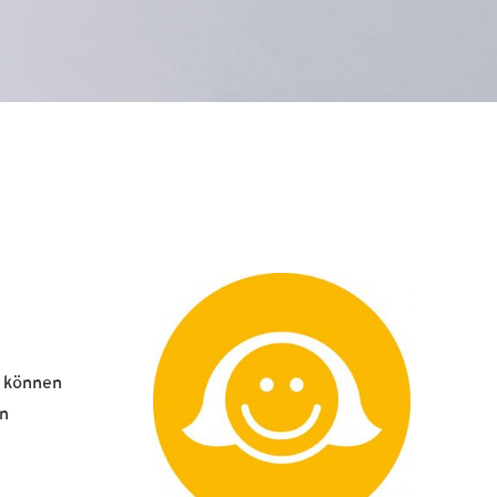
, können
on