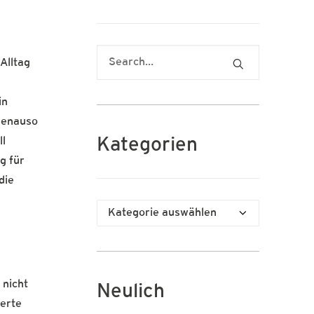
Alltag
in
 genauso
Kategorien
l
g für
die
Kategorien
 nicht
Neulich
ierte