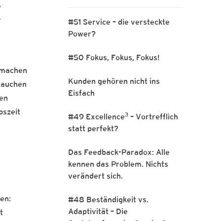
e
r
#51 Service – die versteckte
Power?
#50 Fokus, Fokus, Fokus!
 machen
Kunden gehören nicht ins
brauchen
Eisfach
nen
bszeit
3
#49 Excellence
– Vortrefflich
statt perfekt?
Das Feedback-Paradox: Alle
kennen das Problem. Nichts
verändert sich.
den:
#48 Beständigkeit vs.
Adaptivität – Die
t