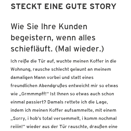
STECKT EINE GUTE STORY
SERVICE-BLOG
BÜCHER
Wie Sie Ihre Kunden
KONTAKT
begeistern, wenn alles
schiefläuft. (Mal wieder.)
Ich reiße die Tür auf, wuchte meinen Koffer in die
Wohnung, rausche schlecht gelaunt an meinem
damaligen Mann vorbei und statt eines
freundlichen Abendgrußes entweicht mir so etwas
wie „Grmmmpff!“ Ist Ihnen so etwas auch schon
einmal passiert? Damals rettete ich die Lage,
indem ich meinen Koffer aufsammelte, mit einem
„Sorry, i hob’s total versemmelt, i komm nochmal
reiiin!“ wieder aus der Tür rauschte, draußen eine