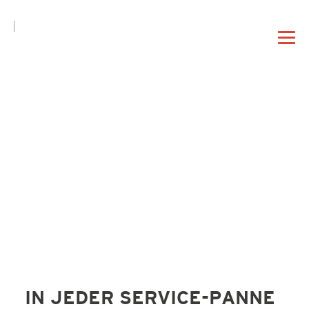
DE
EN
|
DAHEIM
PROFIL
VORTRAG
IN JEDER SERVICE-PANNE
BERATUNG