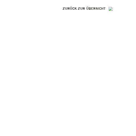
ZURÜCK ZUR ÜBERSICHT
SO GENIAL
WIE IHRE
REFERENZEN!
Peter Alperter KAP-Institut