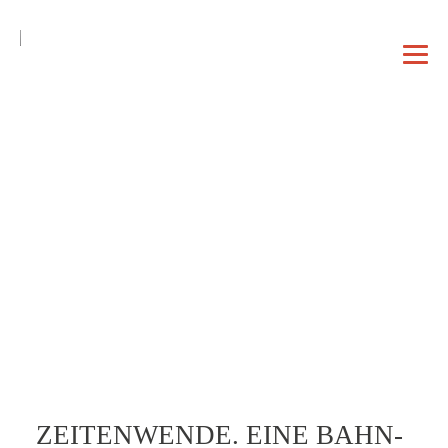
DE
EN
|
DAHEIM
PROFIL
VORTRAG
ZEITENWENDE. EINE BAHN-
BERATUNG