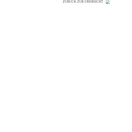
ZURÜCK ZUR ÜBERSICHT
SO GENIAL
WIE IHRE
REFERENZEN!
Peter Alperter KAP-Institut